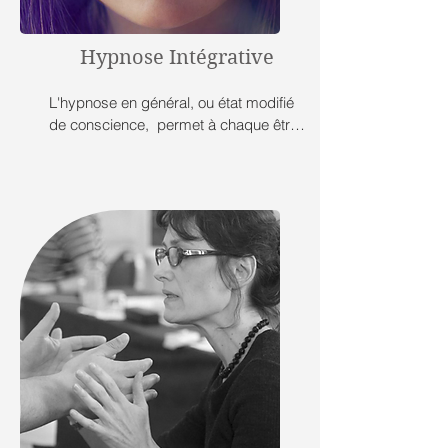
Hypnose Intégrative
L'hypnose en général, ou état modifié 
de conscience,  permet à chaque être 
humain de communiquer plus 
facilement avec son inconscient, qui est 
un réservoir de ressources. 

l'Hypnose intégrative est une hypnose 
rapide orientée résultat. C'est une 
hypnose personnalisée.

Elle permet à 
chaque personne une prise de 
conscience sur sa manière de 
fonctionner et ainsi lui permettre les 
changements nécessaires pour 
atteindre ses objectifs.
